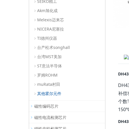
SEIKO精工
Akm旭化成
Melexis迈来芯
NICERA尼塞拉
TI德州仪器
台产松术songhall
台湾MST美加
ST意法半导体
DH4
罗姆ROHM
muRata村田
DH
补偿
其他霍尔元件
个数
磁性编码芯片
150
磁性电流检测芯片
DH4
磁性齿轮检测芯片