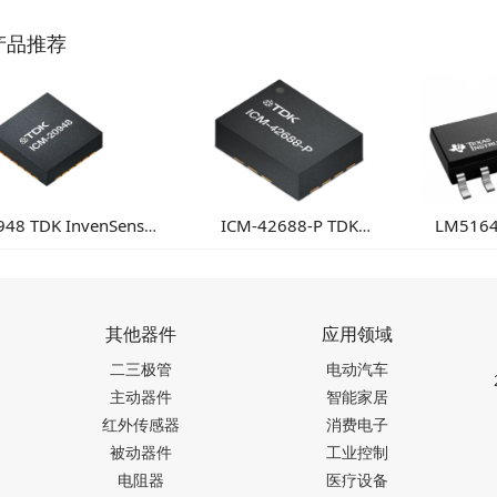
产品推荐
948 TDK InvenSense
ICM-42688-P TDK
LM516
传感器 高性能多轴融
InvenSense 高性能6轴MEMS
100V
合运动检测方案
惯性测量单元
器：高
其他器件
应用领域
二三极管
电动汽车
主动器件
智能家居
红外传感器
消费电子
被动器件
工业控制
电阻器
医疗设备