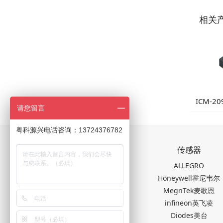
相关
ICM-20
请您留言
9轴运动
粤科源兴电话咨询：13724376782
关于我们
传感器
公司简介
ALLEGRO
新闻中心
Honeywell霍尼韦尔
联系我们
MegnTek麦歌恩
infineon英飞凌
Diodes美台