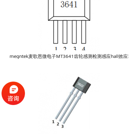
megntek麦歌恩微电子MT3641齿轮感测检测感应hall效应IC芯