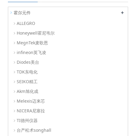
+
霍尔元件
ALLEGRO
Honeywell霍尼韦尔
MegnTek麦歌恩
infineon英飞凌
Diodes美台
TDK东电化
SEIKO精工
Akm旭化成
Melexis迈来芯
NICERA尼塞拉
TI德州仪器
台产松术songhall