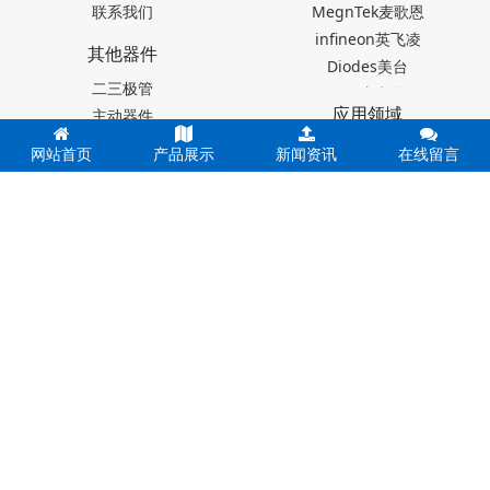
联系我们
MegnTek麦歌恩
infineon英飞凌
其他器件
Diodes美台
二三极管
TDK东电化
应用领域
主动器件
SEIKO精工
红外传感器
Akm旭化成
电动汽车
网站首页
产品展示
新闻资讯
在线留言
被动器件
Melexis迈来芯
智能家居
电阻器
NICERA尼塞拉
消费电子
电容器
TI德州仪器
工业控制
台产松术songhall
医疗设备
台湾MST美加
玩具
0755-88377517
ST意法半导体
仪器仪表
罗姆ROHM
能源设施
20年专注电子元件，让您零库存，无风险，高效运营。
muRata村田
其他霍尔元件
联系人：蔡先生 座机：0755-88377517 手机：13724376782 微信
号：YKY16888