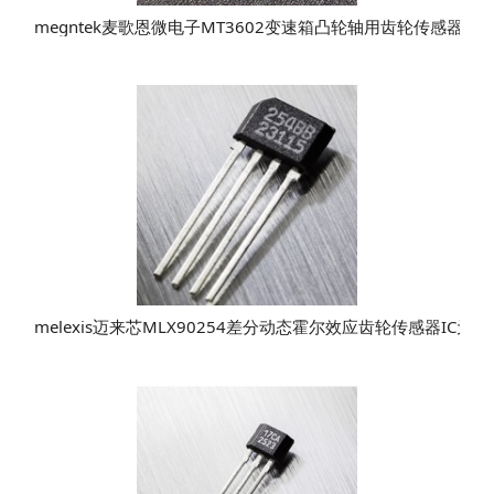
megntek麦歌恩微电子MT3602变速箱凸轮轴用齿轮传感器IC
melexis迈来芯MLX90254差分动态霍尔效应齿轮传感器IC元件