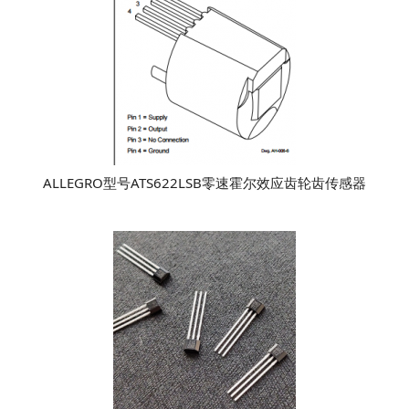
ALLEGRO型号ATS622LSB零速霍尔效应齿轮齿传感器