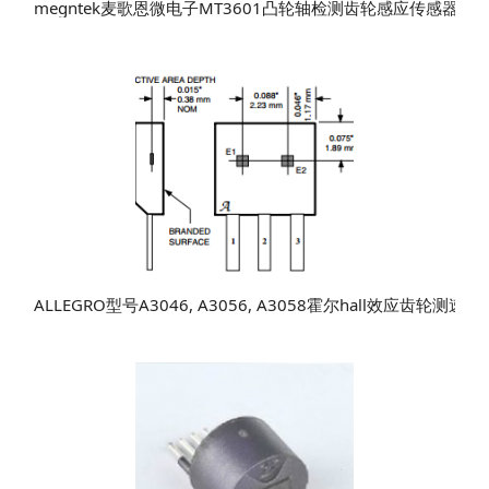
megntek麦歌恩微电子MT3601凸轮轴检测齿轮感应传感器IC
ALLEGRO型号A3046, A3056, A3058霍尔hall效应齿轮测速