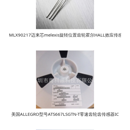
MLX90217迈来芯melexis旋转位置齿轮霍尔HALL效应传感器i
美国ALLEGRO型号ATS667LSGTN-T零速齿轮齿传感器IC